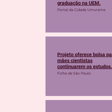
graduação na UEM.
Portal da Cidade Umurama
Projeto oferece bolsa pa
mães cientistas
continuarem os estudos
Folha de São Paulo