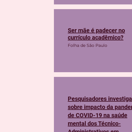
Ser mãe é padecer no
currículo acadêmico?
Folha de São Paulo
Pesquisadores investig
sobre impacto da pande
de COVID-19 na saúde
mental dos Técnico-
Administrativos em