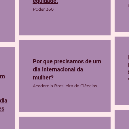
equidade.
Poder 360
Por que precisamos de um
dia internacional da
em
mulher?
Academia Brasileira de Ciências.
a
dia
es