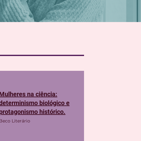
Mulheres na ciência:
determinismo biológico e
protagonismo histórico.
Beco Literário