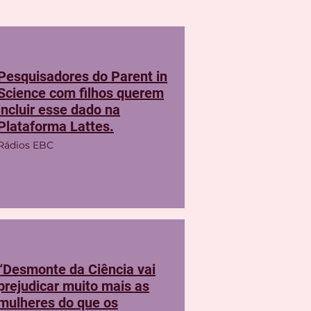
Pesquisadores do Parent in
Science com filhos querem
incluir esse dado na
Plataforma Lattes.
Rádios EBC
“Desmonte da Ciência vai
prejudicar muito mais as
mulheres do que os