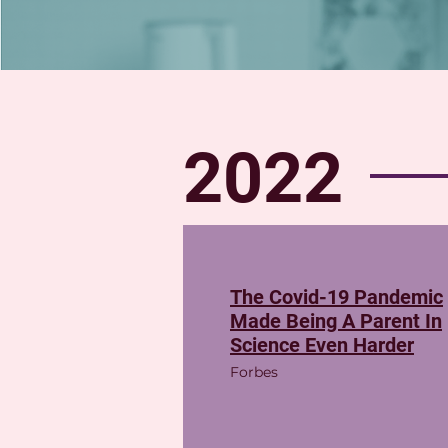
2022
The Covid-19 Pandemic
Made Being A Parent In
Science Even Harder
Forbes