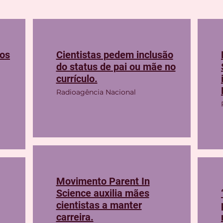
os
Cientistas pedem inclusão
do status de pai ou mãe no
currículo.
Radioagência Nacional
Movimento Parent In
Science auxilia mães
cientistas a manter
carreira.