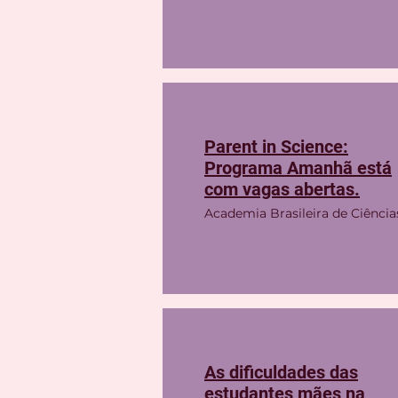
Parent in Science:
Programa Amanhã está
com vagas abertas.
Academia Brasileira de Ciência
As dificuldades das
estudantes mães na