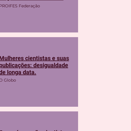
PROIFES Federação
Mulheres cientistas e suas
publicações: desigualdade
de longa data.
O Globo