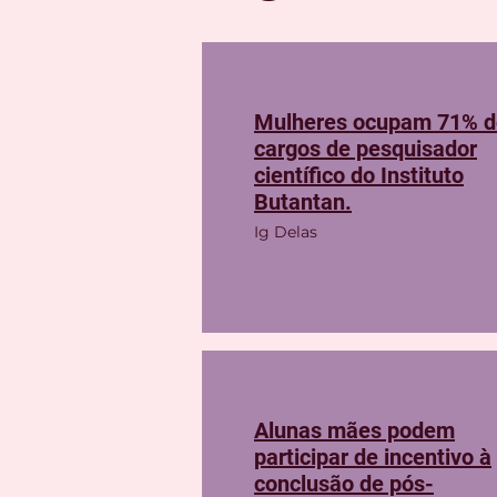
Mulheres ocupam 71% d
cargos de pesquisador
científico do Instituto
Butantan.
Ig Delas
Alunas mães podem
participar de incentivo à
conclusão de pós-