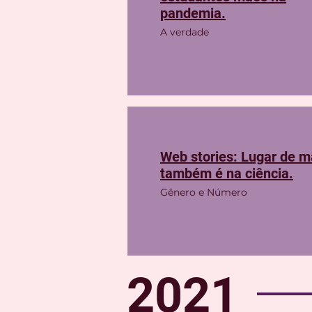
pandemia.
A verdade
Web stories: Lugar de 
também é na ciência.
Gênero e Número
2021