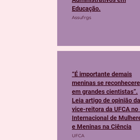
Educação.
Assufrgs
“É importante demais
meninas se reconhecer
em grandes cientistas”.
Leia artigo de opinião d
vice-reitora da UFCA no 
Internacional de Mulher
e Meninas na Ciência
UFCA