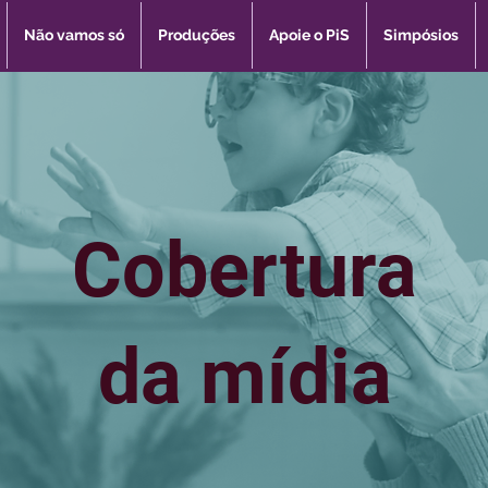
Não vamos só
Produções
Apoie o PiS
Simpósios
Cobertura
da mídia