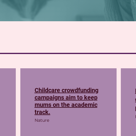
Childcare crowdfunding
campaigns aim to keep
mums on the academic
track.
Nature