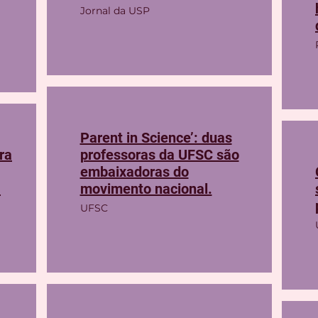
Jornal da USP
Parent in Science’: duas
ra
professoras da UFSC são
embaixadoras do
.
movimento nacional.
UFSC