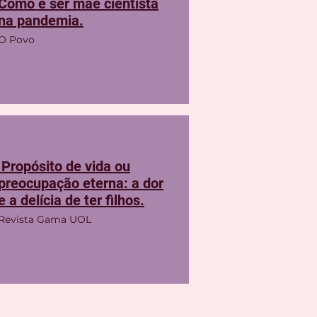
Como é ser mãe cientista
na pandemia.
O Povo
Propósito de vida ou
preocupação eterna: a dor
e a delícia de ter filhos.
Revista Gama UOL