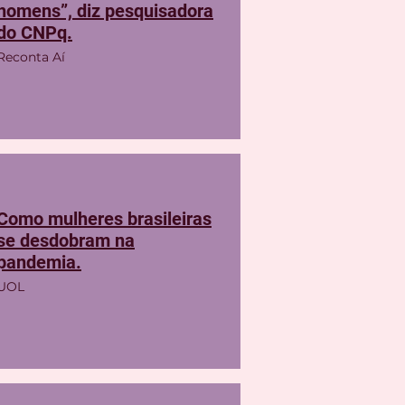
homens”, diz pesquisadora
do CNPq.
Reconta Aí
Como mulheres brasileiras
se desdobram na
pandemia.
UOL