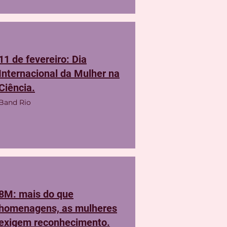
11 de fevereiro: Dia
Internacional da Mulher na
Ciência.
Band Rio
8M: mais do que
homenagens, as mulheres
exigem reconhecimento.